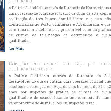
qualificada
A Polícia Judiciária, através da Diretoria do Norte, efetuou
uma operação de combate ao tráfico de obras de arte, com a
realização de três buscas domiciliárias e quatro não
domiciliárias no Porto, Guimarães e Alpendurada, e que
culminou com a detenção do presumível autor da prática
de crimes de falsificação de documentos e burla
qualificada…
Ler Mais
Dois homens detidos em Beja por burla
qualificada e coação
A Polícia Judiciária, através da Diretoria do Sul,
desenvolveu no dia de ontem, uma operação policial que
resultou na detenção, em Beja, de dois homens, de 29 e 42
anos, por suspeitas da prática de crimes de burla
qualificada e de coação, lesando um comerciante num
valor próximo de 40 mil euros. Os suspeitos terão…
Ler Mais