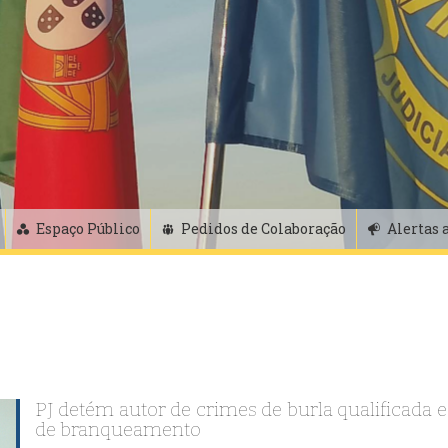
Espaço Público
Pedidos de Colaboração
Alertas 
PJ detém autor de crimes de burla qualificada e
de branqueamento