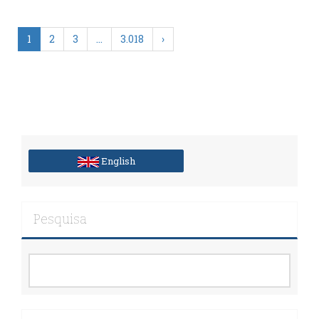
1
2
3
…
3.018
›
English
Pesquisa