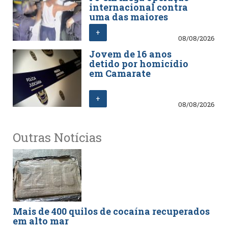
internacional contra
uma das maiores
redes de tráfico de
+
pessoas e de
08/08/2026
estupefacientes em
Jovem de 16 anos
Espanha
detido por homicídio
em Camarate
+
08/08/2026
Outras Notícias
Mais de 400 quilos de cocaína recuperados
em alto mar