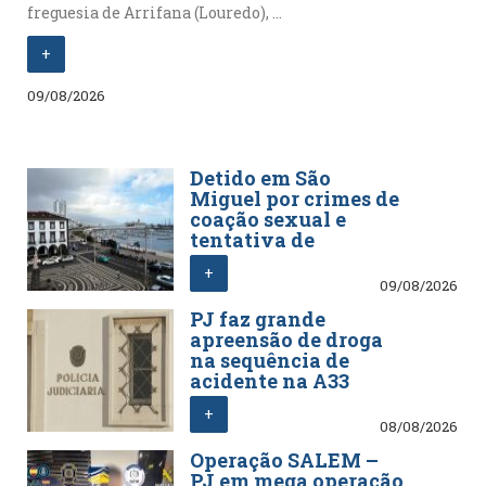
freguesia de Arrifana (Louredo), ...
+
09/08/2026
Detido em São
Miguel por crimes de
coação sexual e
tentativa de
violação
+
09/08/2026
PJ faz grande
apreensão de droga
na sequência de
acidente na A33
+
08/08/2026
Operação SALEM –
PJ em mega operação