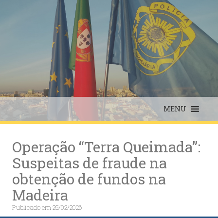
Skip
to
content
MENU
Operação “Terra Queimada”:
Suspeitas de fraude na
obtenção de fundos na
Madeira
Publicado em
25/02/2026