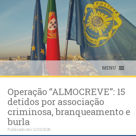
Skip
to
content
MENU
Operação “ALMOCREVE”: 15
detidos por associação
criminosa, branqueamento e
burla
Publicado em
11/03/2026