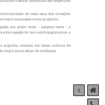
concluídos e assim remetidos aos respetivos
e conformidade de cada uma das situações
tretanto emanadas a este propósito.
ção, por poder estar – nalguns casos – a
a a derrogação de tais constrangimentos, o
a arguidos, estando em causa indícios da
o ilegítima ou abuso de confiança.