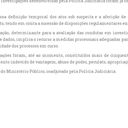
as investigações desenvolvidas pela Polícia Judiciária foram já 
osa definição temporal dos atos sob suspeita e a aferição d
to, tendo em conta a sucessão de disposições regulamentares en
ção, determinante para a avaliação das condutas em investiga
de dados, implica o recurso a medidas processuais adequadas par
idade dos processos em curso.
ações foram, até ao momento, constituídos mais de cinquent
mento indevido de vantagem, abuso de poder, peculato, apropriaçã
 do Ministério Público, coadjuvado pela Polícia Judiciária.