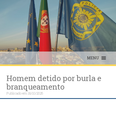
Skip
to
content
MENU
Homem detido por burla e
branqueamento
Publicado em
16/10/2025