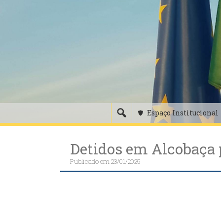
Skip
to
content
Espaço Institucional
Detidos em Alcobaça p
Publicado em
23/01/2025