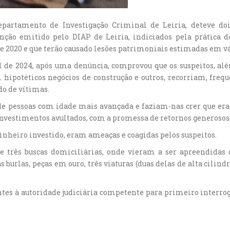
 Departamento de Investigação Criminal de Leiria, deteve d
o emitido pelo DIAP de Leiria, indiciados pela prática do
de 2020 e que terão causado lesões patrimoniais estimadas em v
l de 2024, após uma denúncia, comprovou que os suspeitos, alé
 hipotéticos negócios de construção e outros, recorriam, freq
o de vítimas.
e pessoas com idade mais avançada e faziam-nas crer que era
vestimentos avultados, com a promessa de retornos generosos, o
inheiro investido, eram ameaças e coagidas pelos suspeitos.
e três buscas domiciliárias, onde vieram a ser apreendidas
s burlas, peças em ouro, três viaturas (duas delas de alta cilind
sentes à autoridade judiciária competente para primeiro interro