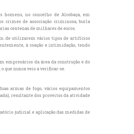
ois homens, no concelho de Alcobaça, em
s crimes de associação criminosa, burla
árias centenas de milhares de euros.
m de utilizarem vários tipos de artifícios
uentemente, à coação e intimidação, tendo
m empresários da área da construção e do
 que nunca veio a verificar-se.
 duas armas de fogo, vários equipamentos
rada), resultante dos proveitos da atividade
gatório judicial e aplicação das medidas de