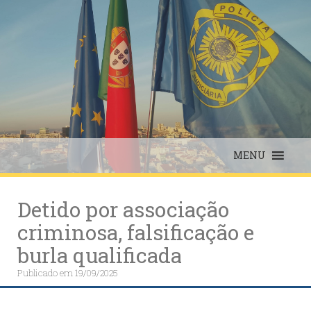
Skip
to
content
MENU
Detido por associação
criminosa, falsificação e
burla qualificada
Publicado em
19/09/2025