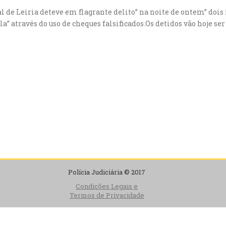
de Leiria deteve em flagrante delito” na noite de ontem” dois 
a” através do uso de cheques falsificados.Os detidos vão hoje ser
Polícia Judiciária © 2017
Condições Legais e
Termos de Privacidade