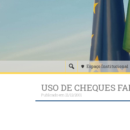
Skip
to
content
Espaço Institucional
USO DE CHEQUES FA
Publicado em
21/12/2001