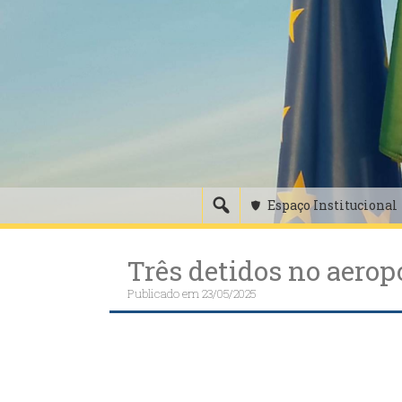
Skip
to
content
Espaço Institucional
Três detidos no aerop
Publicado em
23/05/2025