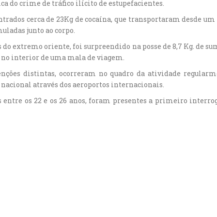
 do crime de tráfico ilícito de estupefacientes.
ntrados cerca de 23Kg de cocaína, que transportaram desde um
ladas junto ao corpo.
s do extremo oriente, foi surpreendido na posse de 8,7 Kg. de s
 no interior de uma mala de viagem.
enções distintas, ocorreram no quadro da atividade regular
 nacional através dos aeroportos internacionais.
ntre os 22 e os 26 anos, foram presentes a primeiro interrogat