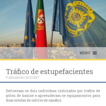
Skip
to
content
MENU
Tráfico de estupefacientes
Publicado em
31/10/2017
Detiveram-se dois indivíduos indiciados por tráfico de
pólen de haxixe e apreenderam-se equipamentos para
duas estufas de cultivo de canábis