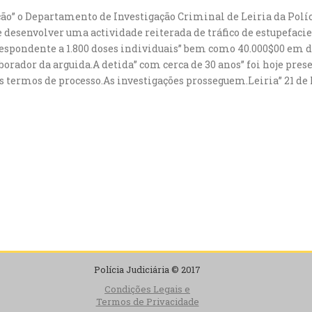
ção” o Departamento de Investigação Criminal de Leiria da Polí
e desenvolver uma actividade reiterada de tráfico de estupefaci
rrespondente a 1.800 doses individuais” bem como 40.000$00 em
borador da arguida.A detida” com cerca de 30 anos” foi hoje pr
es termos de processo.As investigações prosseguem.Leiria” 21 de
Polícia Judiciária © 2017
Condições Legais e
Termos de Privacidade