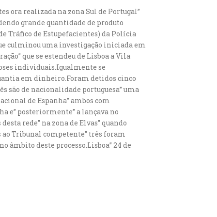
tes ora realizada na zona Sul de Portugal”
dendo grande quantidade de produto
de Tráfico de Estupefacientes) da Polícia
a que culminou uma investigação iniciada em
ação” que se estendeu de Lisboa a Vila
doses individuais.Igualmente se
quantia em dinheiro.Foram detidos cinco
rês são de nacionalidade portuguesa” uma
a nacional de Espanha” ambos com
ha e” posteriormente” a lançava no
 desta rede” na zona de Elvas” quando
s ao Tribunal competente” três foram
o âmbito deste processo.Lisboa” 24 de