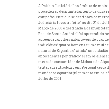
A Polícia Judiciária” no âmbito de mais u
procedeu ao desmantelamento de uma red
estupefaciente que se destinava ao mercado
Judiciária levou a efeito” no dia 21 de J
Março de 2000 e destinada a desmantelar 
Real de Santo António” foi apreendida her
apreenderam dois automóveis de grande c
indivíduos” quatro homens e uma mulher”
natural de Espanha e” ainda” um cidadão 
antecedentes por tráfico” eram os eleme
mercado consumidor de Lisboa e do Algarv
tentavam introduzir em Portugal cerca d
mandados aguardar julgamento em prisão 
Julho de 2001