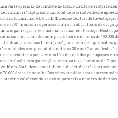
ma vasta operação de combate ao tráfico ilícito de estupefacien
e criminosa” capturando um total de oito indivíduos e apreen
 ilícito nacional.A D.C.I.T.E. (Direcção Central de Investigação 
ulho de 2001″ mais uma operação contra o tráfico ilícito de drog
uma organização internacional a actuar em Portugal.Nesta oper
oína considerada suficiente para o fabrico de cerca de 190.000 
ilindrada e diversos telemóveis” para além de significativa 
 com idades compreendidas entre os 30 e os 47 anos. Destes” t
russo a residir no país vizinho.Um dos detidos portugueses e 
ntos da cúpula da organização que importava a heroína de Espan
e.Já em Abril deste ano tinham sido detidos três operacionais
e 70.000 doses de heroína.Dos cinco arguidos agora apresentado
preventiva” elevando-se assim para seis o número de detidos n