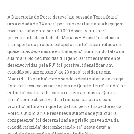
A Directoria do Porto deteve” na passada Terça-feira”
uma cidadã de 34 anos” por transportar na sua bagagem
cocaína suficiente para 40.000 doses. A mulher”
proveniente da cidade de Manaus – Brasil” efectuou o
transporte do produto estupefaciente” dissimulado em
quase duas dezenas de embalagens” num fundo falso da
sua mala.No decurso das diligências” imediatamente
desenvolvidas pela PJ” foi possível identificar um
cidadão sul-americano” de 23 anos” residente em
Madrid – Espanha” como sendo o destinatário da droga.
Este deslocou-se ao nosso país na Quarta-feira” tendo” no
entanto” contactado com o correio apenas na Quinta-
feira” com o objectivo de a transportar para o país
vizinho” altura em que foi detido pelos Inspectores da
Polícia Judiciária.Presentes à autoridade judiciária
competente” foi determinada a prisão preventiva da
cidadã referida” desconhecendo-se” nesta data” a
medida de coacção aplicada ao indivíduo