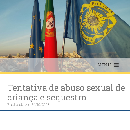
Skip
to
content
MENU
Tentativa de abuso sexual de
criança e sequestro
Publicado em
24/10/2003