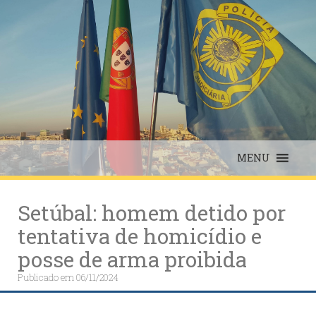
Skip
to
content
MENU
Setúbal: homem detido por
tentativa de homicídio e
posse de arma proibida
Publicado em
06/11/2024