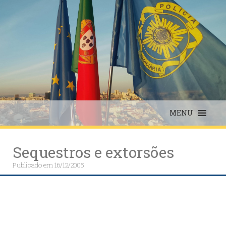
Skip
to
content
MENU
Sequestros e extorsões
Publicado em
16/12/2005