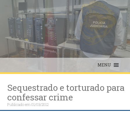
Skip
to
content
MENU
Sequestrado e torturado para
confessar crime
Publicado em
01/03/2012