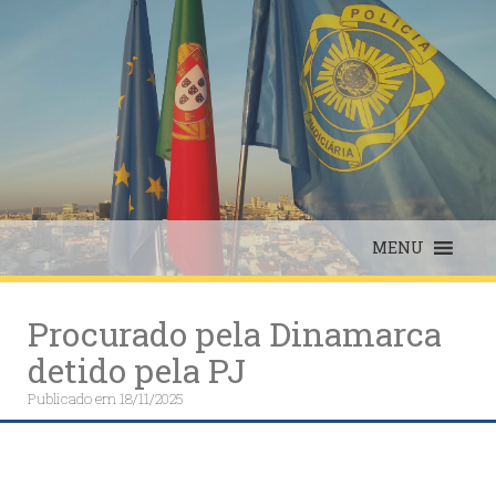
Skip
to
content
MENU
Procurado pela Dinamarca
detido pela PJ
Publicado em
18/11/2025