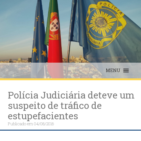
Skip
to
content
MENU
Polícia Judiciária deteve um
suspeito de tráfico de
estupefacientes
Publicado em
04/08/2016