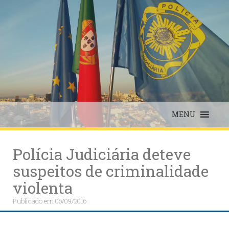
Skip
to
content
MENU
Polícia Judiciária deteve
suspeitos de criminalidade
violenta
Publicado em
06/09/2016