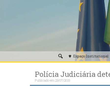
Skip
to
content
Espaço Institucional
Polícia Judiciária det
Publicado em
23/07/2015