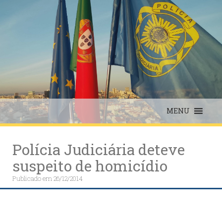
Skip
to
content
MENU
Polícia Judiciária deteve
suspeito de homicídio
Publicado em
26/12/2014