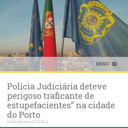
Skip
to
content
MENU
Polícia Judiciária deteve
perigoso traficante de
estupefacientes” na cidade
do Porto
Publicado em
09/12/2014