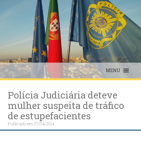
Skip
to
content
MENU
Polícia Judiciária deteve
mulher suspeita de tráfico
de estupefacientes
Publicado em
07/04/2014