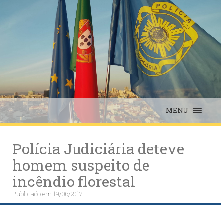
Skip
to
content
MENU
Polícia Judiciária deteve
homem suspeito de
incêndio florestal
Publicado em
19/06/2017