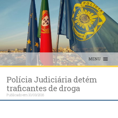
Skip
to
content
MENU
Polícia Judiciária detém
traficantes de droga
Publicado em
10/03/2016