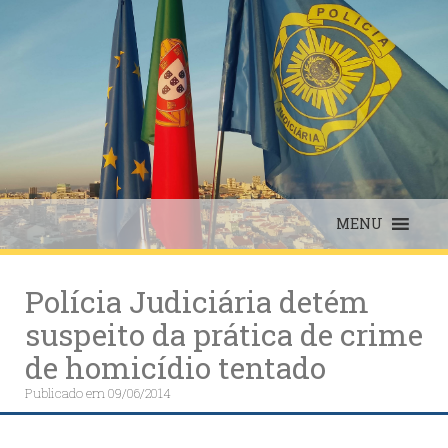
Skip
to
content
MENU
Polícia Judiciária detém
suspeito da prática de crime
de homicídio tentado
Publicado em
09/06/2014