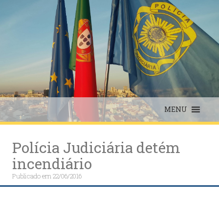
Skip
to
content
MENU
Polícia Judiciária detém
incendiário
Publicado em
22/06/2016