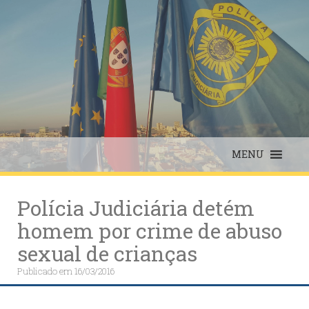
Skip
to
content
MENU
Polícia Judiciária detém
homem por crime de abuso
sexual de crianças
Publicado em
16/03/2016