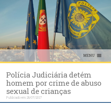
Skip
to
content
MENU
Polícia Judiciária detém
homem por crime de abuso
sexual de crianças
Publicado em
26/07/2017