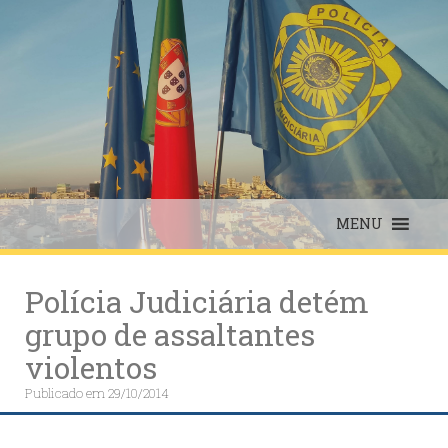
Skip
to
content
MENU
Polícia Judiciária detém
grupo de assaltantes
violentos
Publicado em
29/10/2014