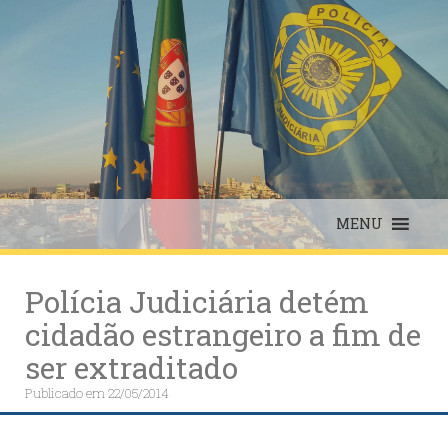
Skip
to
content
MENU
Polícia Judiciária detém
cidadão estrangeiro a fim de
ser extraditado
Publicado em
22/05/2014