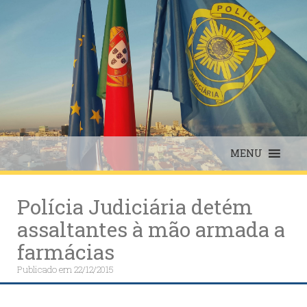
Skip
to
content
MENU
Polícia Judiciária detém
assaltantes à mão armada a
farmácias
Publicado em
22/12/2015