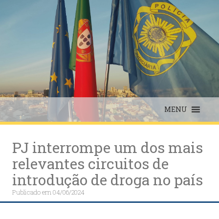
Skip
to
content
MENU
PJ interrompe um dos mais
relevantes circuitos de
introdução de droga no país
Publicado em
04/06/2024