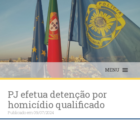
Skip
to
content
MENU
PJ efetua detenção por
homicídio qualificado
Publicado em
09/07/2024