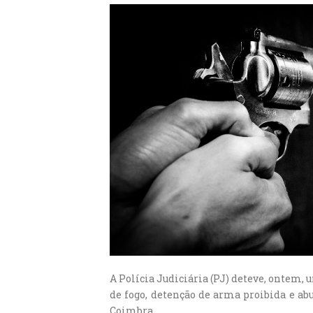
A Polícia Judiciária (PJ) deteve, onte
de fogo, detenção de arma proibida e a
Coimbra.