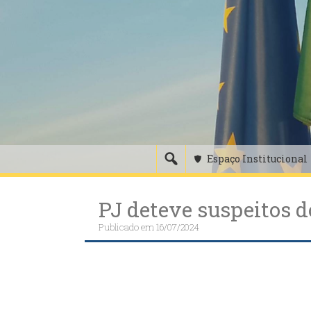
Skip
to
content
Espaço Institucional
PJ deteve suspeitos d
Publicado em
16/07/2024