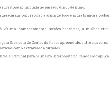
investigação iniciada no passado dia 05 de maio.
, ameaçaram com recurso a arma de fogo e arma branca e rouba
s à vítima, nomeadamente cartões bancários, a mulher efe
 pela Diretoria do Centro da PJ foi apreendido, entre outros, 
clarados como extraviados/furtados.
entes a Tribunal para primeiro interrogatório, tendo sido aplic