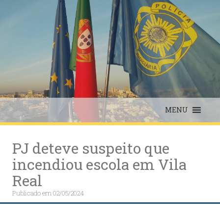
Skip
to
content
MENU
PJ deteve suspeito que
incendiou escola em Vila
Real
Publicado em
02/05/2024