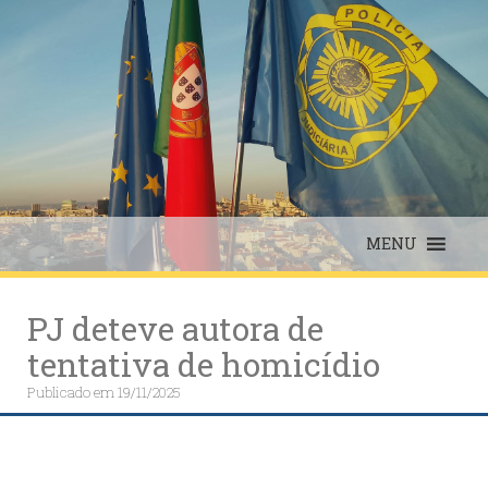
Skip
to
content
MENU
PJ deteve autora de
tentativa de homicídio
Publicado em
19/11/2025