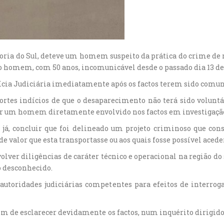
etoria do Sul, deteve um homem suspeito da prática do crime de r
 homem, com 50 anos, incomunicável desde o passado dia 13 de
ícia Judiciária imediatamente após os factos terem sido comun
fortes indícios de que o desaparecimento não terá sido voluntá
car um homem diretamente envolvido nos factos em investigaçã
á, concluir que foi delineado um projeto criminoso que consi
de valor que esta transportasse ou aos quais fosse possível acede
olver diligências de caráter técnico e operacional na região do 
 desconhecido.
 autoridades judiciárias competentes para efeitos de interrog
 fim de esclarecer devidamente os factos, num inquérito dirigid