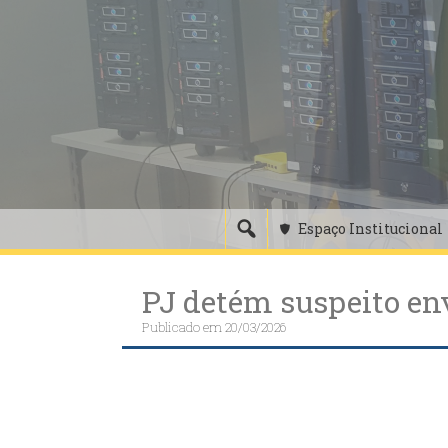
Skip
to
content
Espaço Institucional
PJ detém suspeito en
Publicado em
20/03/2026