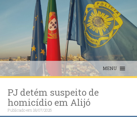
Skip
to
content
MENU
PJ detém suspeito de
homicídio em Alijó
Publicado em
18/07/2025