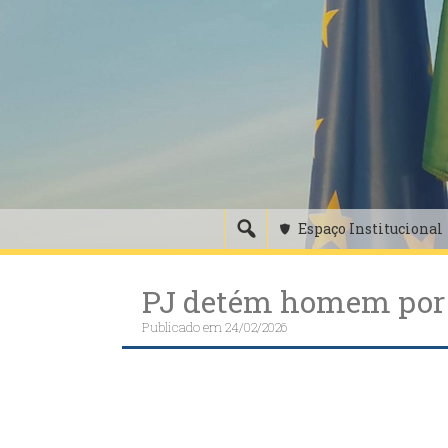
Skip
to
content
Espaço Institucional
PJ detém homem por 
Publicado em
24/02/2026