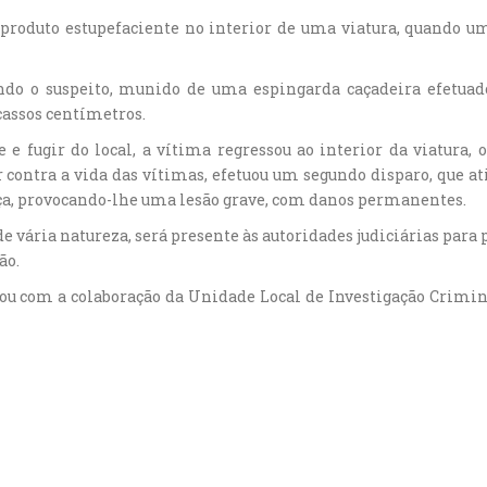
roduto estupefaciente no interior de uma viatura, quando uma
ndo o suspeito, munido de uma espingarda caçadeira efetuad
cassos centímetros.
e fugir do local, a vítima regressou ao interior da viatura, 
r contra a vida das vítimas, efetuou um segundo disparo, que at
eça, provocando-lhe uma lesão grave, com danos permanentes.
 vária natureza, será presente às autoridades judiciárias para 
ão.
ntou com a colaboração da Unidade Local de Investigação Crimina