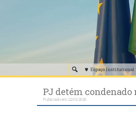
Skip
to
content
Espaço Institucional
PJ detém condenado no
Publicado em
22/01/2026