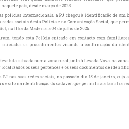
naquele país, desde março de 2025.
s policias internacionais, a PJ chegou à identificação de um 
s redes sociais desta Polícia e na Comunicação Social, que per
l, na Ilha da Madeira, a 04 de julho de 2025.
guiram, tendo esta Polícia entrado em contacto com familia
iniciados os procedimentos visando a confirmação da ident
devoluta, situada numa zona rural junto à Levada Nova, na zona d
localizados os seus pertences e os seus documentos de identific
a PJ nas suas redes sociais, no passado dia 15 de janeiro, cujo
o êxito na identificação do cadáver, que permitirá à família rec