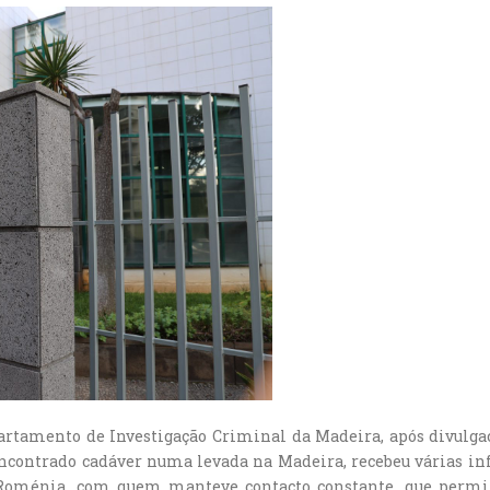
partamento de Investigação Criminal da Madeira, após divulgaç
ncontrado cadáver numa levada na Madeira, recebeu várias inf
Roménia, com quem manteve contacto constante, que permi