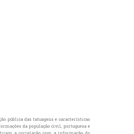
ão pública das tatuagens e características
ormações da população civil, portuguesa e
tiram a correlação com a informação do