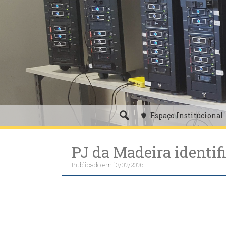
Skip
to
content
Espaço Institucional
PJ da Madeira identif
Publicado em
13/02/2026