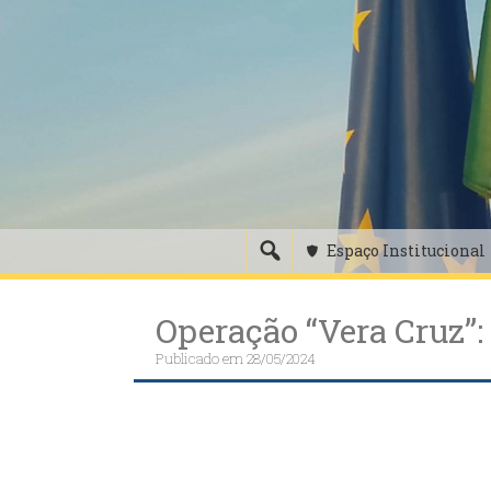
Skip
to
content
Espaço Institucional
Operação “Vera Cruz”:
Publicado em
28/05/2024