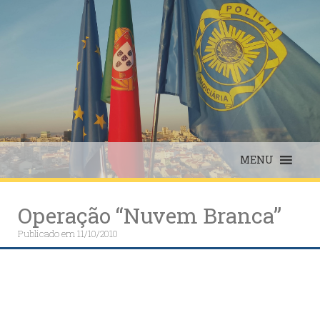
Skip
to
content
MENU
Operação “Nuvem Branca”
Publicado em
11/10/2010