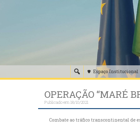
Skip
to
content
Espaço Institucional
OPERAÇÃO “MARÉ B
Publicado em
18/10/2021
Combate ao tráfico transcontinental de 