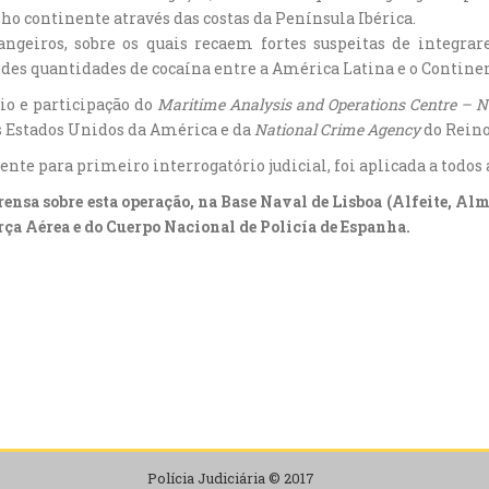
ho continente através das costas da Península Ibérica.
angeiros, sobre os quais recaem fortes suspeitas de integr
ndes quantidades de cocaína entre a América Latina e o Contine
o e participação do
Maritime Analysis and Operations Centre – N
s Estados Unidos da América e da
National Crime Agency
do Rein
nte para primeiro interrogatório judicial, foi aplicada a todos
sa sobre esta operação, na Base Naval de Lisboa (Alfeite, Alm
rça Aérea e do Cuerpo Nacional de Policía de Espanha.
Polícia Judiciária © 2017