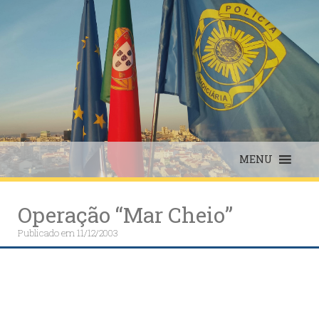
Skip
to
content
MENU
Operação “Mar Cheio”
Publicado em
11/12/2003