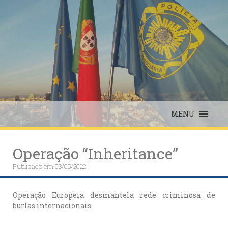
Skip
to
content
MENU
Operação “Inheritance”
Publicado em
03/05/2022
Operação Europeia desmantela rede criminosa de
burlas internacionais