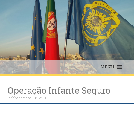
Skip
to
content
MENU
Operação Infante Seguro
Publicado em
19/12/2003